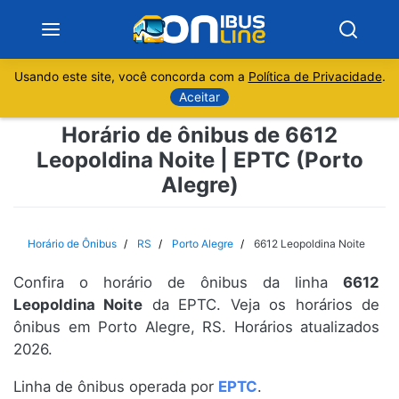
Usando este site, você concorda com a
Política de Privacidade
.
Notícias
Aceitar
Horário de ônibus de 6612
Sobre
Leopoldina Noite | EPTC (Porto
Alegre)
Minas Gerais
São Paulo
Horário de Ônibus
RS
Porto Alegre
6612 Leopoldina Noite
Rio de Janeiro
Confira o horário de ônibus da linha
6612
Leopoldina Noite
da EPTC. Veja os horários de
Espírito Santo
ônibus em Porto Alegre, RS. Horários atualizados
2026.
Paraná
Linha de ônibus operada por
EPTC
.