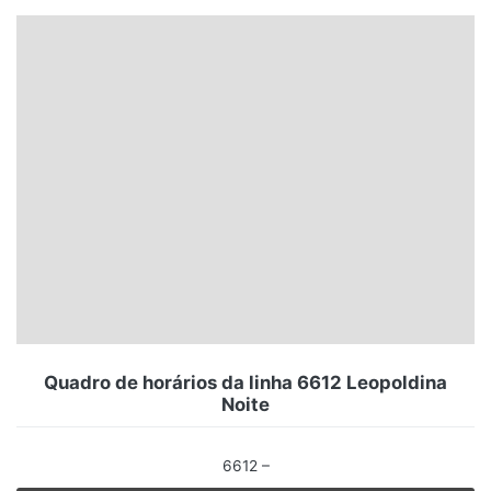
Santa Catarina
Rio Grande do Sul
Centro-Oeste
Nordeste
Norte
© 2026 Viva City Serviços Digitais Ltda. Todos os direitos reservados.
Quadro de horários da linha 6612 Leopoldina
Noite
6612 –