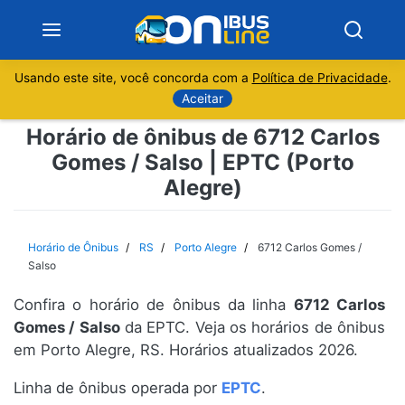
Usando este site, você concorda com a
Política de Privacidade
.
Notícias
Aceitar
Horário de ônibus de 6712 Carlos
Sobre
Gomes / Salso | EPTC (Porto
Alegre)
Minas Gerais
São Paulo
Horário de Ônibus
RS
Porto Alegre
6712 Carlos Gomes /
Salso
Rio de Janeiro
Confira o horário de ônibus da linha
6712 Carlos
Gomes / Salso
da EPTC. Veja os horários de ônibus
Espírito Santo
em Porto Alegre, RS. Horários atualizados 2026.
Paraná
Linha de ônibus operada por
EPTC
.