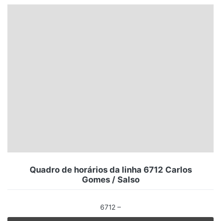
Santa Catarina
Rio Grande do Sul
Centro-Oeste
Nordeste
Norte
© 2026 Viva City Serviços Digitais Ltda. Todos os direitos reservados.
Quadro de horários da linha 6712 Carlos
Gomes / Salso
6712 –