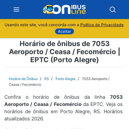
Usando este site, você concorda com a
Política de Privacidade
.
Notícias
Aceitar
Horário de ônibus de 7053
Sobre
Aeroporto / Ceasa / Fecomércio |
EPTC (Porto Alegre)
Minas Gerais
São Paulo
Horário de Ônibus
RS
Porto Alegre
7053 Aeroporto /
Ceasa / Fecomércio
Rio de Janeiro
Confira o horário de ônibus da linha
7053
Aeroporto / Ceasa / Fecomércio
da EPTC. Veja os
Espírito Santo
horários de ônibus em Porto Alegre, RS. Horários
atualizados 2026.
Paraná