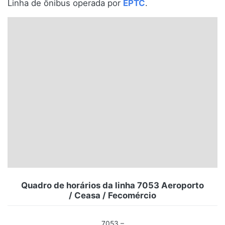
Linha de ônibus operada por
EPTC
.
Santa Catarina
Rio Grande do Sul
Centro-Oeste
Nordeste
Norte
© 2026 Viva City Serviços Digitais Ltda. Todos os direitos reservados.
Quadro de horários da linha 7053 Aeroporto
/ Ceasa / Fecomércio
7053 –