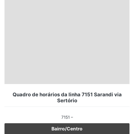
Santa Catarina
Rio Grande do Sul
Centro-Oeste
Nordeste
Norte
© 2026 Viva City Serviços Digitais Ltda. Todos os direitos reservados.
Quadro de horários da linha 7151 Sarandi via
Sertório
7151 –
Bairro/Centro