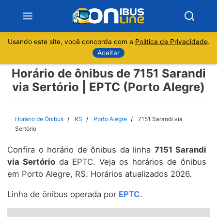
Usando este site, você concorda com a
Política de Privacidade
.
Notícias
Aceitar
Horário de ônibus de 7151 Sarandi
Sobre
via Sertório | EPTC (Porto Alegre)
Minas Gerais
Horário de Ônibus
RS
Porto Alegre
7151 Sarandi via
São Paulo
Sertório
Confira o horário de ônibus da linha
7151 Sarandi
Rio de Janeiro
via Sertório
da EPTC. Veja os horários de ônibus
em Porto Alegre, RS. Horários atualizados 2026.
Espírito Santo
Linha de ônibus operada por
EPTC
.
Paraná