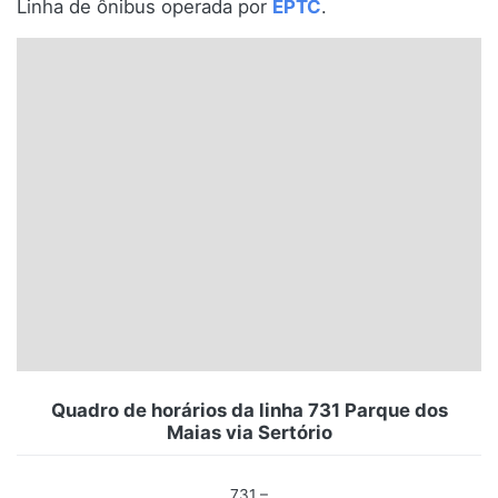
Linha de ônibus operada por
EPTC
.
Santa Catarina
Rio Grande do Sul
Centro-Oeste
Nordeste
Norte
© 2026 Viva City Serviços Digitais Ltda. Todos os direitos reservados.
Quadro de horários da linha 731 Parque dos
Maias via Sertório
731 –