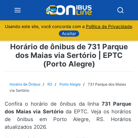
Usando este site, você concorda com a
Política de Privacidade
.
Notícias
Aceitar
Horário de ônibus de 731 Parque
Sobre
dos Maias via Sertório | EPTC
(Porto Alegre)
Minas Gerais
São Paulo
Horário de Ônibus
RS
Porto Alegre
731 Parque dos Maias
via Sertório
Rio de Janeiro
Confira o horário de ônibus da linha
731 Parque
dos Maias via Sertório
da EPTC. Veja os horários
Espírito Santo
de ônibus em Porto Alegre, RS. Horários
atualizados 2026.
Paraná