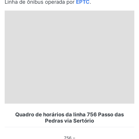
Linha de ônibus operada por
EPTC
.
Santa Catarina
Rio Grande do Sul
Centro-Oeste
Nordeste
Norte
© 2026 Viva City Serviços Digitais Ltda. Todos os direitos reservados.
Quadro de horários da linha 756 Passo das
Pedras via Sertório
756 –