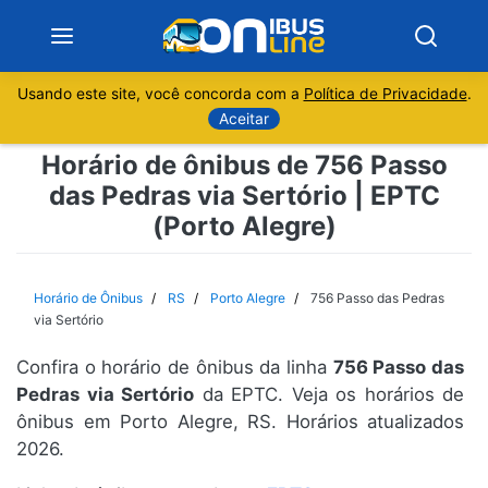
Usando este site, você concorda com a
Política de Privacidade
.
Notícias
Aceitar
Horário de ônibus de 756 Passo
Sobre
das Pedras via Sertório | EPTC
(Porto Alegre)
Minas Gerais
São Paulo
Horário de Ônibus
RS
Porto Alegre
756 Passo das Pedras
via Sertório
Rio de Janeiro
Confira o horário de ônibus da linha
756 Passo das
Pedras via Sertório
da EPTC. Veja os horários de
Espírito Santo
ônibus em Porto Alegre, RS. Horários atualizados
2026.
Paraná