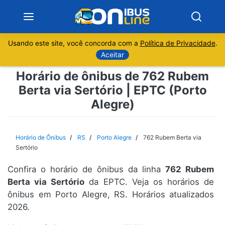
Usando este site, você concorda com a
Política de Privacidade
.
Notícias
Aceitar
Horário de ônibus de 762 Rubem
Sobre
Berta via Sertório | EPTC (Porto
Alegre)
Minas Gerais
São Paulo
Horário de Ônibus
RS
Porto Alegre
762 Rubem Berta via
Sertório
Rio de Janeiro
Confira o horário de ônibus da linha
762 Rubem
Berta via Sertório
da EPTC. Veja os horários de
Espírito Santo
ônibus em Porto Alegre, RS. Horários atualizados
2026.
Paraná