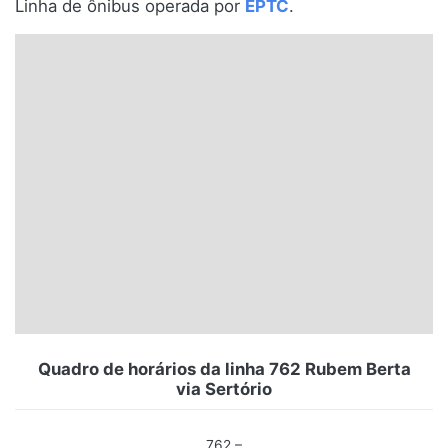
Linha de ônibus operada por
EPTC
.
Santa Catarina
Rio Grande do Sul
Centro-Oeste
Nordeste
Norte
© 2026 Viva City Serviços Digitais Ltda. Todos os direitos reservados.
Quadro de horários da linha 762 Rubem Berta
via Sertório
762 –