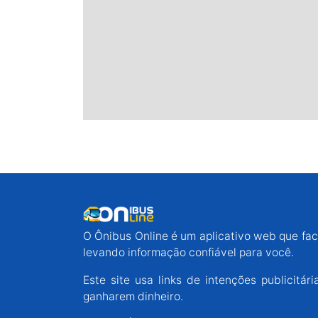
O Ônibus Online é um aplicativo web que faci
levando informação confiável para você.
Este site usa links de intenções publicit
ganharem dinheiro.