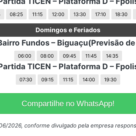
Partida TICEN – Plataforma D – Fpoli
5
08:25
11:15
12:00
13:30
17:10
18:30
Domingos e Feriados
Bairro Fundos – Biguaçu(Previsão de
06:00
08:00
09:45
11:45
14:35
Partida TICEN – Plataforma D – Fpoli
07:30
09:15
11:15
14:00
19:30
Compartilhe no WhatsApp!
/06/2026, conforme divulgado pela empresa respons