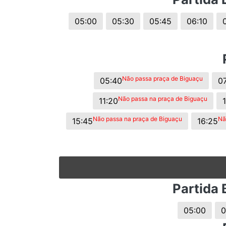
© 2026 Viva City Serviços Digitais Ltda. Todos os direitos reservado
05:00
05:30
05:45
06:10
Não passa praça de Biguaçu
05:40
07
Não passa na praça de Biguaçu
11:20
Não passa na praça de Biguaçu
Nã
15:45
16:25
Partida 
05:00
0