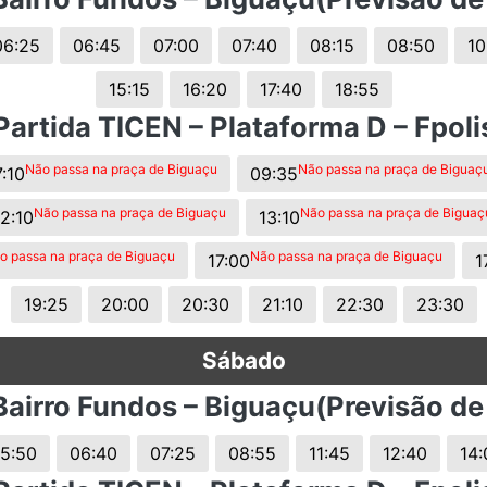
s.
06:25
06:45
07:00
07:40
08:15
08:50
10
15:15
16:20
17:40
18:55
Partida TICEN – Plataforma D – Fpoli
Não passa na praça de Biguaçu
Não passa na praça de Biguaç
:10
09:35
Não passa na praça de Biguaçu
Não passa na praça de Biguaç
12:10
13:10
o passa na praça de Biguaçu
Não passa na praça de Biguaçu
17:00
1
19:25
20:00
20:30
21:10
22:30
23:30
Sábado
Bairro Fundos – Biguaçu(Previsão de
5:50
06:40
07:25
08:55
11:45
12:40
14: