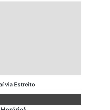
í via Estreito
 Horário)