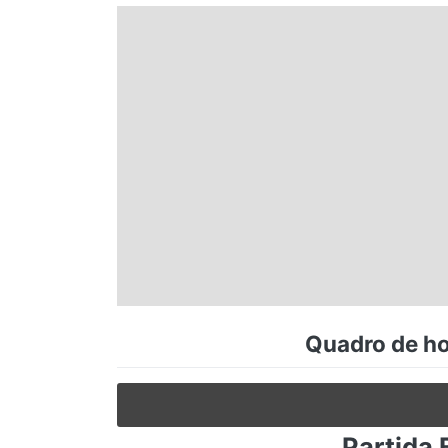
Espírito Santo
Paraná
Santa Catarina
Rio Grande do Sul
Centro-Oeste
Quadro de hor
Nordeste
Norte
Partida 