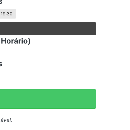
s
19:30
 Horário)
s
ável.