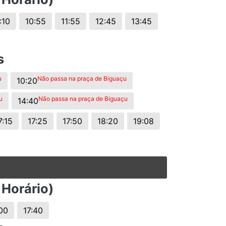
:10
10:55
11:55
12:45
13:45
s
u
Não passa na praça de Biguaçu
10:20
u
Não passa na praça de Biguaçu
14:40
7:15
17:25
17:50
18:20
19:08
 Horário)
00
17:40