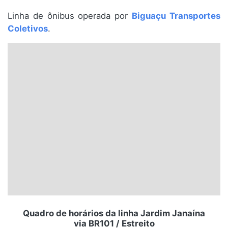
Santa Catarina
Linha de ônibus operada por
Biguaçu Transportes
Coletivos
.
Rio Grande do Sul
Centro-Oeste
Nordeste
Norte
© 2026 Viva City Serviços Digitais Ltda. Todos os direitos reservados.
Quadro de horários da linha Jardim Janaína
via BR101 / Estreito