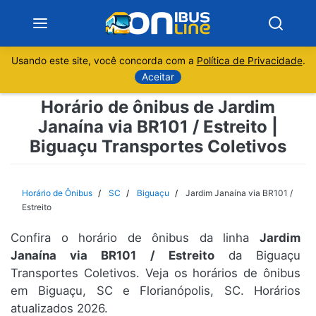
Usando este site, você concorda com a
Política de Privacidade
.
Notícias
Aceitar
Horário de ônibus de Jardim
Sobre
Janaína via BR101 / Estreito |
Biguaçu Transportes Coletivos
Minas Gerais
São Paulo
Horário de Ônibus
SC
Biguaçu
Jardim Janaína via BR101 /
Estreito
Rio de Janeiro
Confira o horário de ônibus da linha
Jardim
Janaína via BR101 / Estreito
da Biguaçu
Espírito Santo
Transportes Coletivos. Veja os horários de ônibus
em Biguaçu, SC e Florianópolis, SC. Horários
Paraná
atualizados 2026.