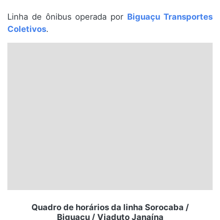
Santa Catarina
Linha de ônibus operada por
Biguaçu Transportes
Coletivos
.
Rio Grande do Sul
Centro-Oeste
Nordeste
Norte
© 2026 Viva City Serviços Digitais Ltda. Todos os direitos reservados.
Quadro de horários da linha Sorocaba /
Biguaçu / Viaduto Janaína