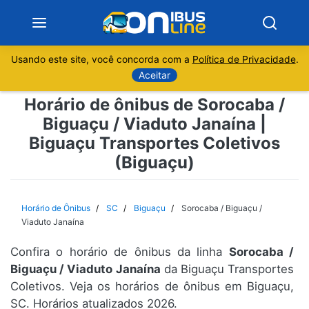
Usando este site, você concorda com a
Política de Privacidade
.
Notícias
Aceitar
Horário de ônibus de Sorocaba /
Sobre
Biguaçu / Viaduto Janaína |
Biguaçu Transportes Coletivos
Minas Gerais
(Biguaçu)
São Paulo
Horário de Ônibus
SC
Biguaçu
Sorocaba / Biguaçu /
Rio de Janeiro
Viaduto Janaína
Espírito Santo
Confira o horário de ônibus da linha
Sorocaba /
Biguaçu / Viaduto Janaína
da Biguaçu Transportes
Coletivos. Veja os horários de ônibus em Biguaçu,
Paraná
SC. Horários atualizados 2026.