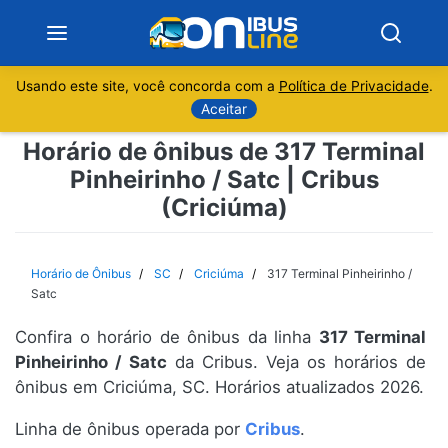
Usando este site, você concorda com a
Política de Privacidade
.
Notícias
Aceitar
Horário de ônibus de 317 Terminal
Sobre
Pinheirinho / Satc | Cribus
(Criciúma)
Minas Gerais
São Paulo
Horário de Ônibus
SC
Criciúma
317 Terminal Pinheirinho /
Satc
Rio de Janeiro
Confira o horário de ônibus da linha
317 Terminal
Pinheirinho / Satc
da Cribus. Veja os horários de
Espírito Santo
ônibus em Criciúma, SC. Horários atualizados 2026.
Paraná
Linha de ônibus operada por
Cribus
.