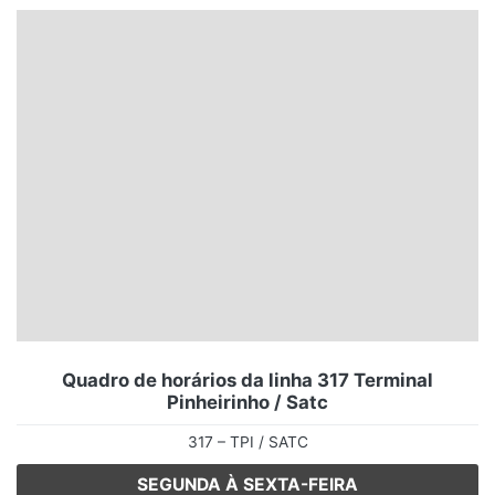
Santa Catarina
Rio Grande do Sul
Centro-Oeste
Nordeste
Norte
© 2026 Viva City Serviços Digitais Ltda. Todos os direitos reservados.
Quadro de horários da linha 317 Terminal
Pinheirinho / Satc
317 – TPI / SATC
SEGUNDA À SEXTA-FEIRA