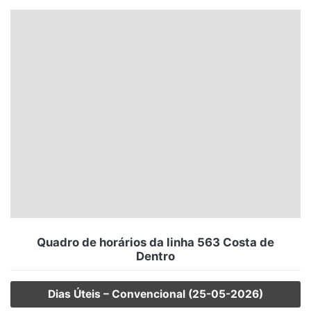
Santa Catarina
Rio Grande do Sul
Centro-Oeste
Nordeste
Norte
© 2026 Viva City Serviços Digitais Ltda. Todos os direitos reservados.
Quadro de horários da linha 563 Costa de
Dentro
Dias Úteis – Convencional (25-05-2026)