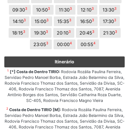
3
3
3
3
3
09:30
10:50
11:30
12:10
13:30
3
3
3
3
3
14:10
15:00
15:35
16:50
17:30
3
3
3
3
3
18:15
19:30
20:10
20:45
21:30
3
4
4
23:05
00:00
00:55
Itinerário
1
[*] Costa de Dentro TIRIO:
Rodovia Rozália Paulina Ferreira,
Servidao Pedro Manoel Borba, Estrada João Belarmino da Silva,
Rodovia Francisco Thomaz dos Santos, Servidão da Divisa, SC-
406, Rodovia Francisco Thomaz dos Santos, 7087, Avenida
Antônio Borges dos Santos, ServÍdão Catharina Roza Duarte,
SC-405, Rodovia Francisco Magno Vieira
2
Costa de Dentro TIRIO [M]:
Rodovia Rozália Paulina Ferreira,
Servidao Pedro Manoel Borba, Estrada João Belarmino da Silva,
Rodovia Francisco Thomaz dos Santos, Servidão da Divisa, SC-
406, Rodovia Francisco Thomaz dos Santos, 7087, Avenida