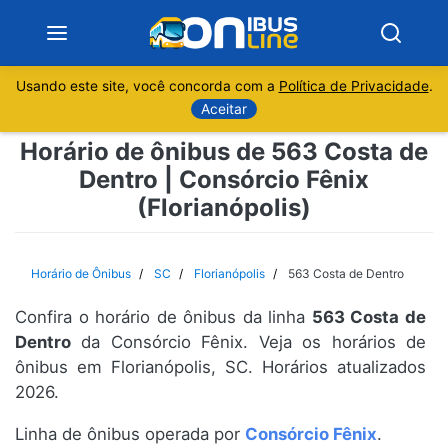
Usando este site, você concorda com a
Política de Privacidade
.
Notícias
Aceitar
Horário de ônibus de 563 Costa de
Sobre
Dentro | Consórcio Fênix
(Florianópolis)
Minas Gerais
São Paulo
Horário de Ônibus
SC
Florianópolis
563 Costa de Dentro
Rio de Janeiro
Confira o horário de ônibus da linha
563 Costa de
Dentro
da Consórcio Fênix. Veja os horários de
Espírito Santo
ônibus em Florianópolis, SC. Horários atualizados
2026.
Paraná
Linha de ônibus operada por
Consórcio Fênix
.