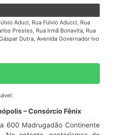
lvio Aduci, Rua Fúlvio Aducci, Rua
rlos Prestes, Rua Irmã Bonavita, Rua
Gáspar Dutra, Avenida Governador Ivo
ável.
ópolis – Consórcio Fênix
nha 600 Madrugadão Continente
s. No entanto, gostaríamos de