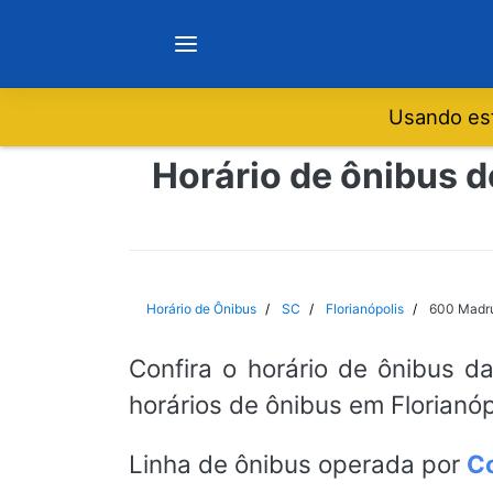
Usando est
Notícias
Horário de ônibus 
Sobre
Minas Gerais
Horário de Ônibus
SC
Florianópolis
600 Madru
São Paulo
Confira o horário de ônibus d
horários de ônibus em Florianóp
Rio de Janeiro
Linha de ônibus operada por
Co