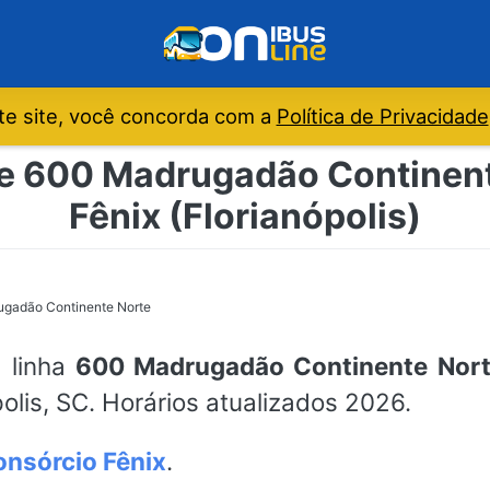
e site, você concorda com a
Política de Privacidade
de 600 Madrugadão Continent
Fênix (Florianópolis)
gadão Continente Norte
a linha
600 Madrugadão Continente Nor
olis, SC. Horários atualizados 2026.
nsórcio Fênix
.