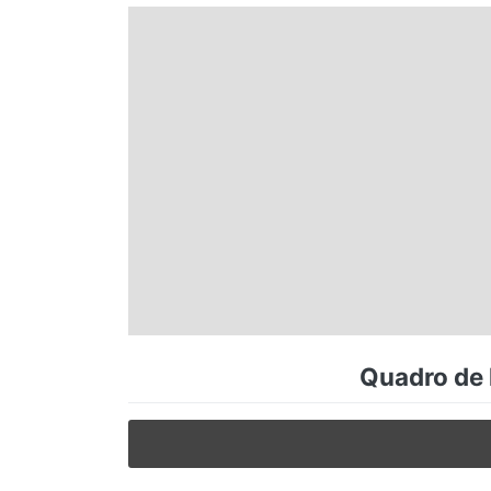
Espírito Santo
Paraná
Santa Catarina
Rio Grande do Sul
Centro-Oeste
Quadro de 
Nordeste
Norte