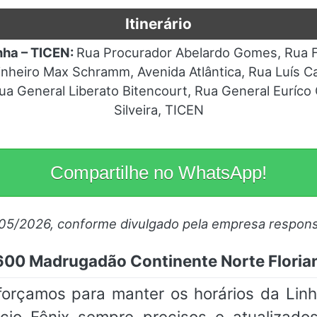
Itinerário
nha – TICEN:
Rua Procurador Abelardo Gomes, Rua Fú
heiro Max Schramm, Avenida Atlântica, Rua Luís Ca
a General Liberato Bitencourt, Rua General Euríco 
Silveira, TICEN
Compartilhe no WhatsApp!
/05/2026, conforme divulgado pela empresa respons
 600 Madrugadão Continente Norte Florian
sforçamos para manter os horários da Li
rcio Fênix sempre precisos e atualizado