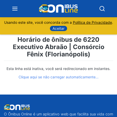
Usando este site, você concorda com a
Política de Privacidade
.
Notícias
Aceitar
Horário de ônibus de 6220
Sobre
Executivo Abraão | Consórcio
Fênix (Florianópolis)
Minas Gerais
São Paulo
Esta linha está inativa, você será redirecionado em instantes.
Clique aqui se não carregar automaticamente…
Rio de Janeiro
Espírito Santo
Paraná
O Ônibus Online é um aplicativo web que facilita sua vida com