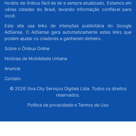
horário de ônibus fácil de ler e sempre atualizado. Estamos em
Santa Catarina
várias cidades do Brasil, levando informação confiável para
você.
Rio Grande do Sul
Este site usa links de intenções publicitária do Google
AdSense. O AdSense gera automaticamente estes links que
Centro-Oeste
podem ajudar os criadores a ganharem dinheiro.
Sobre o Ônibus Online
Nordeste
Notícias de Mobilidade Urbana
Anuncie
Norte
Contato
© 2026 Viva City Serviços Digitais Ltda. Todos os direitos reservados.
© 2026 Viva City Serviços Digitais Ltda. Todos os direitos
reservados.
Política de privacidade e Termos de Uso