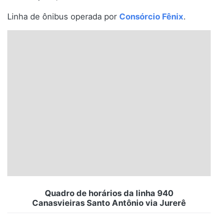
Santa Catarina
Linha de ônibus operada por
Consórcio Fênix
.
Rio Grande do Sul
Centro-Oeste
Nordeste
Norte
© 2026 Viva City Serviços Digitais Ltda. Todos os direitos reservados.
Quadro de horários da linha 940
Canasvieiras Santo Antônio via Jurerê