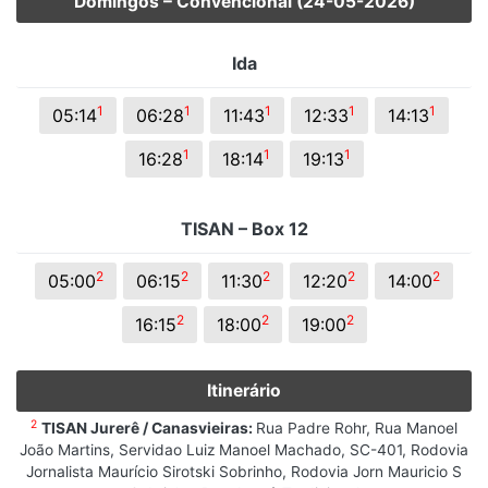
Domingos – Convencional (24-05-2026)
Ida
1
1
1
1
1
05:14
06:28
11:43
12:33
14:13
1
1
1
16:28
18:14
19:13
TISAN – Box 12
2
2
2
2
2
05:00
06:15
11:30
12:20
14:00
2
2
2
16:15
18:00
19:00
Itinerário
2
TISAN Jurerê / Canasvieiras:
Rua Padre Rohr, Rua Manoel
João Martins, Servidao Luiz Manoel Machado, SC-401, Rodovia
Jornalista Maurício Sirotski Sobrinho, Rodovia Jorn Mauricio S