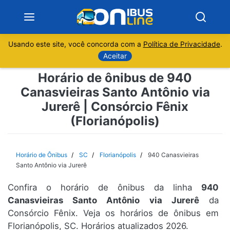
Usando este site, você concorda com a
Política de Privacidade
.
Notícias
Aceitar
Horário de ônibus de 940
Sobre
Canasvieiras Santo Antônio via
Jurerê | Consórcio Fênix
Minas Gerais
(Florianópolis)
São Paulo
Horário de Ônibus
SC
Florianópolis
940 Canasvieiras
Rio de Janeiro
Santo Antônio via Jurerê
Espírito Santo
Confira o horário de ônibus da linha
940
Canasvieiras Santo Antônio via Jurerê
da
Consórcio Fênix. Veja os horários de ônibus em
Paraná
Florianópolis, SC. Horários atualizados 2026.