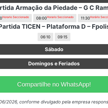
s.
rtida Armação da Piedade – G C Ra
Horario Seccionado
Horario Seccionado
Horário Secc
0
08:00
11:30
Partida TICEN – Plataforma D – Fpoli
06:10
09:15
Sábado
Domingos e Feriados
Compartilhe no WhatsApp!
/06/2026, conforme divulgado pela empresa respons