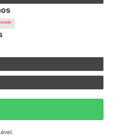
mos
ionado
s
ável.