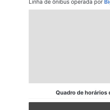
Linha de ônibus operada por
Bi
Espírito Santo
Paraná
Santa Catarina
Rio Grande do Sul
Centro-Oeste
Nordeste
Quadro de horários 
Norte