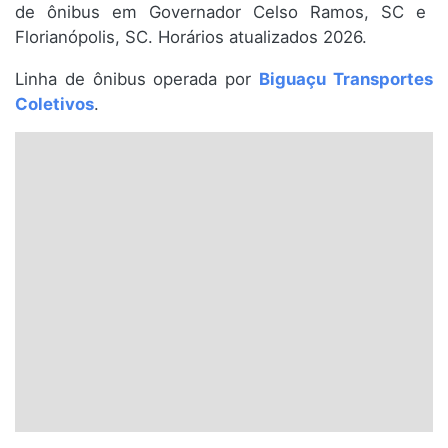
de ônibus em Governador Celso Ramos, SC e
Santa Catarina
Florianópolis, SC. Horários atualizados 2026.
Rio Grande do Sul
Linha de ônibus operada por
Biguaçu Transportes
Coletivos
.
Centro-Oeste
Nordeste
Norte
© 2026 Viva City Serviços Digitais Ltda. Todos os direitos reservados.