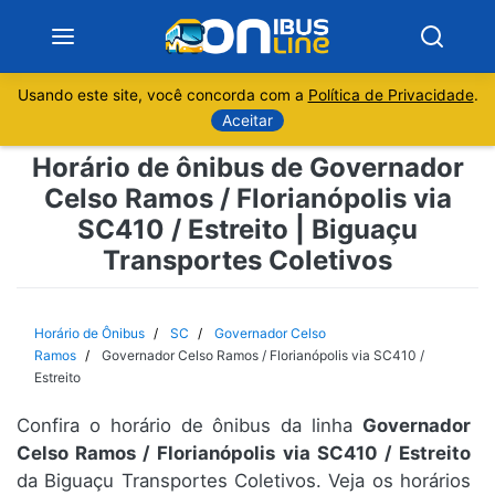
Usando este site, você concorda com a
Política de Privacidade
.
Notícias
Aceitar
Horário de ônibus de Governador
Sobre
Celso Ramos / Florianópolis via
SC410 / Estreito | Biguaçu
Minas Gerais
Transportes Coletivos
São Paulo
Horário de Ônibus
SC
Governador Celso
Rio de Janeiro
Ramos
Governador Celso Ramos / Florianópolis via SC410 /
Estreito
Espírito Santo
Confira o horário de ônibus da linha
Governador
Celso Ramos / Florianópolis via SC410 / Estreito
Paraná
da Biguaçu Transportes Coletivos. Veja os horários