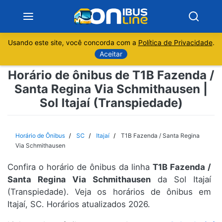
Usando este site, você concorda com a
Política de Privacidade
.
Notícias
Aceitar
Horário de ônibus de T1B Fazenda /
Sobre
Santa Regina Via Schmithausen |
Sol Itajaí (Transpiedade)
Minas Gerais
São Paulo
Horário de Ônibus
SC
Itajaí
T1B Fazenda / Santa Regina
Via Schmithausen
Rio de Janeiro
Confira o horário de ônibus da linha
T1B Fazenda /
Santa Regina Via Schmithausen
da Sol Itajaí
Espírito Santo
(Transpiedade). Veja os horários de ônibus em
Itajaí, SC. Horários atualizados 2026.
Paraná