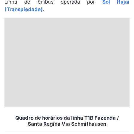
Linha de ônibus operada por
Sol Itajaí
Santa Catarina
(Transpiedade)
.
Rio Grande do Sul
Centro-Oeste
Nordeste
Norte
© 2026 Viva City Serviços Digitais Ltda. Todos os direitos reservados.
Quadro de horários da linha T1B Fazenda /
Santa Regina Via Schmithausen