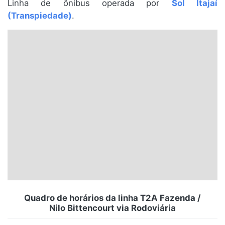
Linha de ônibus operada por
Sol Itajaí
Santa Catarina
(Transpiedade)
.
Rio Grande do Sul
Centro-Oeste
Nordeste
Norte
© 2026 Viva City Serviços Digitais Ltda. Todos os direitos reservados.
Quadro de horários da linha T2A Fazenda /
Nilo Bittencourt via Rodoviária