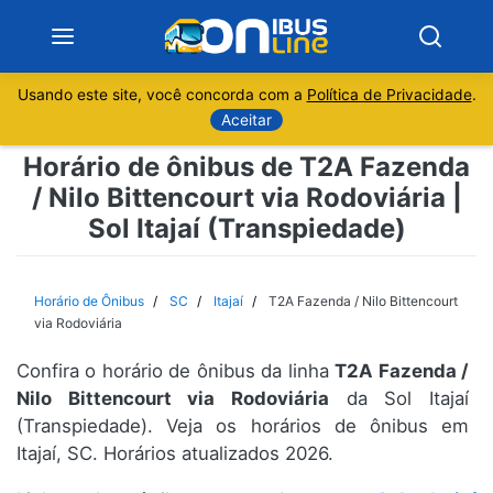
Usando este site, você concorda com a
Política de Privacidade
.
Notícias
Aceitar
Horário de ônibus de T2A Fazenda
Sobre
/ Nilo Bittencourt via Rodoviária |
Sol Itajaí (Transpiedade)
Minas Gerais
São Paulo
Horário de Ônibus
SC
Itajaí
T2A Fazenda / Nilo Bittencourt
via Rodoviária
Rio de Janeiro
Confira o horário de ônibus da linha
T2A Fazenda /
Nilo Bittencourt via Rodoviária
da Sol Itajaí
Espírito Santo
(Transpiedade). Veja os horários de ônibus em
Itajaí, SC. Horários atualizados 2026.
Paraná