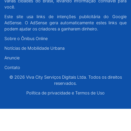
várias cidades do Brasil, levando informação confiável para
Santa Catarina
você.
Este site usa links de intenções publicitária do Google
Rio Grande do Sul
AdSense. O AdSense gera automaticamente estes links que
podem ajudar os criadores a ganharem dinheiro.
Centro-Oeste
Sobre o Ônibus Online
Notícias de Mobilidade Urbana
Nordeste
Anuncie
Norte
Contato
© 2026 Viva City Serviços Digitais Ltda. Todos os direitos
© 2026 Viva City Serviços Digitais Ltda. Todos os direitos reservados.
reservados.
Política de privacidade e Termos de Uso