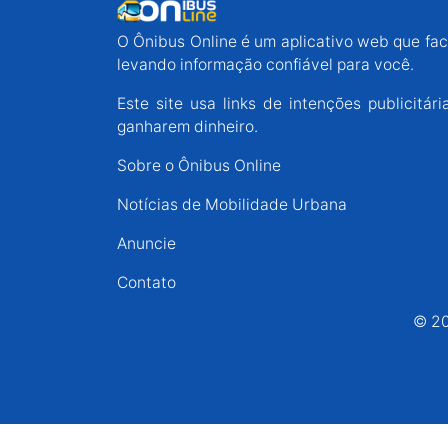
Espírito Santo
O Ônibus Online é um aplicativo web que faci
levando informação confiável para você.
Paraná
Este site usa links de intenções publicit
ganharem dinheiro.
Santa Catarina
Sobre o Ônibus Online
Notícias de Mobilidade Urbana
Rio Grande do Sul
Anuncie
Centro-Oeste
Contato
© 20
Nordeste
Norte