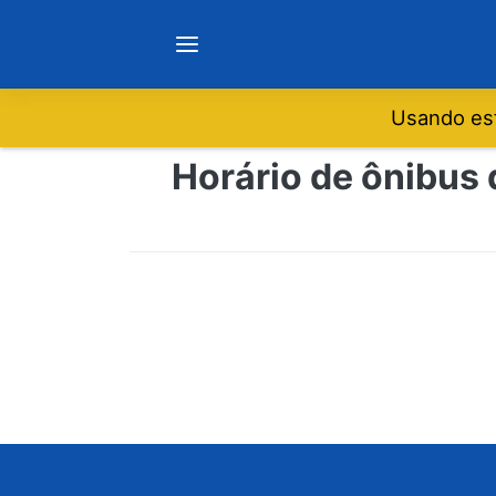
Usando est
Notícias
Horário de ônibus 
Sobre
Minas Gerais
São Paulo
Rio de Janeiro