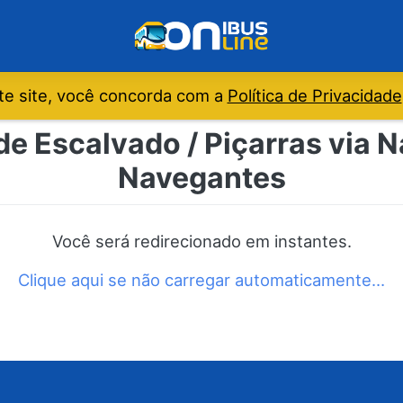
e site, você concorda com a
Política de Privacidade
de Escalvado / Piçarras via 
Navegantes
Você será redirecionado em instantes.
Clique aqui se não carregar automaticamente…