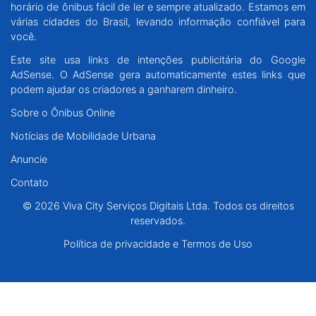
horário de ônibus fácil de ler e sempre atualizado. Estamos em
Santa Catarina
várias cidades do Brasil, levando informação confiável para
você.
Rio Grande do Sul
Este site usa links de intenções publicitária do Google
AdSense. O AdSense gera automaticamente estes links que
Centro-Oeste
podem ajudar os criadores a ganharem dinheiro.
Sobre o Ônibus Online
Nordeste
Notícias de Mobilidade Urbana
Anuncie
Norte
Contato
© 2026 Viva City Serviços Digitais Ltda. Todos os direitos reservados.
© 2026 Viva City Serviços Digitais Ltda. Todos os direitos
reservados.
Política de privacidade e Termos de Uso