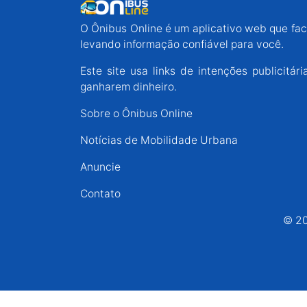
Espírito Santo
O Ônibus Online é um aplicativo web que faci
levando informação confiável para você.
Paraná
Este site usa links de intenções publicit
ganharem dinheiro.
Santa Catarina
Sobre o Ônibus Online
Notícias de Mobilidade Urbana
Rio Grande do Sul
Anuncie
Centro-Oeste
Contato
© 20
Nordeste
Norte