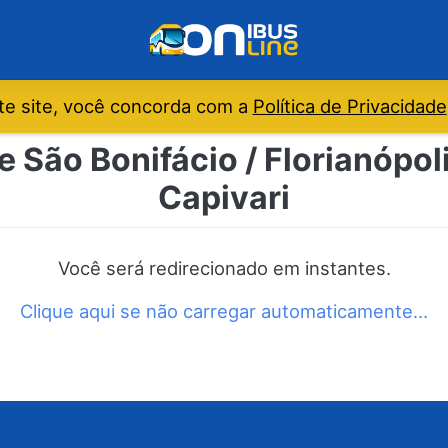
e site, você concorda com a
Política de Privacidade
e São Bonifácio / Florianópol
Capivari
Você será redirecionado em instantes.
Clique aqui se não carregar automaticamente…