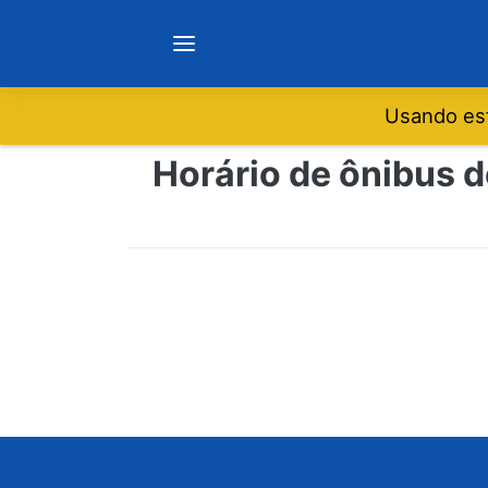
Usando est
Notícias
Horário de ônibus d
Sobre
Minas Gerais
São Paulo
Rio de Janeiro