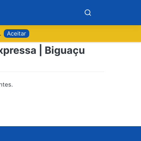
.
Aceitar
xpressa | Biguaçu
ntes.