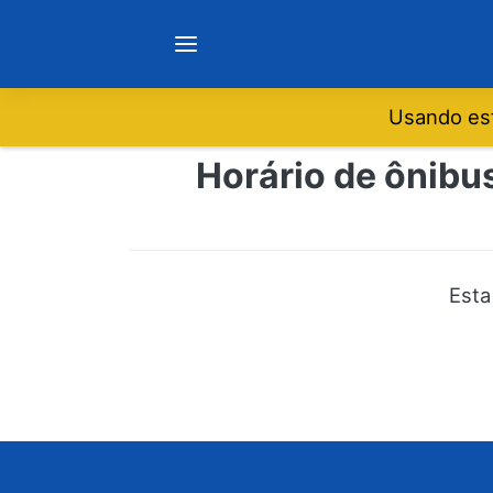
Usando est
Notícias
Horário de ônibu
Sobre
Minas Gerais
Esta
São Paulo
Rio de Janeiro