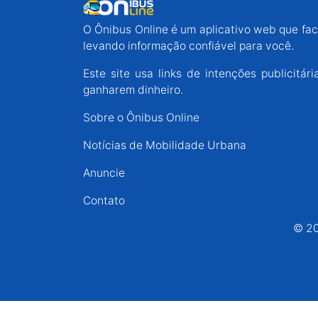
Espírito Santo
O Ônibus Online é um aplicativo web que faci
levando informação confiável para você.
Paraná
Este site usa links de intenções publicit
ganharem dinheiro.
Santa Catarina
Sobre o Ônibus Online
Notícias de Mobilidade Urbana
Rio Grande do Sul
Anuncie
Centro-Oeste
Contato
© 20
Nordeste
Norte