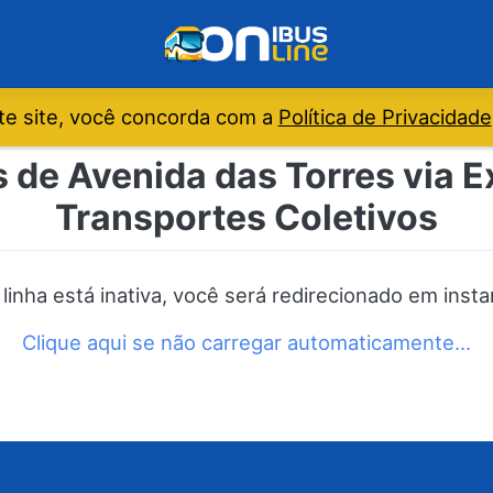
e site, você concorda com a
Política de Privacidade
s de Avenida das Torres via E
Transportes Coletivos
 linha está inativa, você será redirecionado em insta
Clique aqui se não carregar automaticamente…