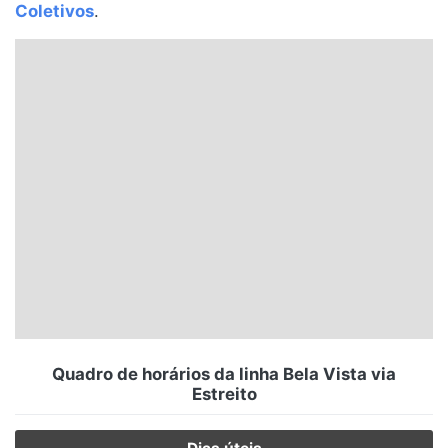
Coletivos
.
Santa Catarina
Rio Grande do Sul
Centro-Oeste
Nordeste
Norte
© 2026 Viva City Serviços Digitais Ltda. Todos os direitos reservados.
Quadro de horários da linha Bela Vista via
Estreito