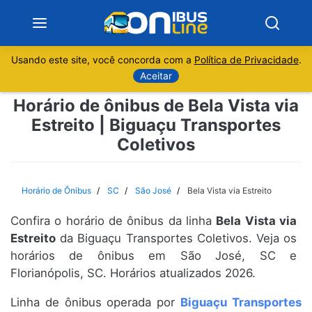
Usando este site, você concorda com a
Política de Privacidade
.
Notícias
Aceitar
Horário de ônibus de Bela Vista via
Sobre
Estreito | Biguaçu Transportes
Coletivos
Minas Gerais
São Paulo
Horário de Ônibus
SC
São José
Bela Vista via Estreito
Rio de Janeiro
Confira o horário de ônibus da linha
Bela Vista via
Estreito
da Biguaçu Transportes Coletivos. Veja os
Espírito Santo
horários de ônibus em São José, SC e
Florianópolis, SC. Horários atualizados 2026.
Paraná
Linha de ônibus operada por
Biguaçu Transportes