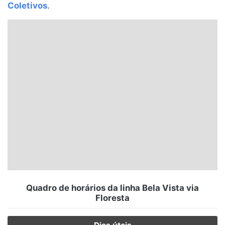
Coletivos
.
Santa Catarina
Rio Grande do Sul
Centro-Oeste
Nordeste
Norte
© 2026 Viva City Serviços Digitais Ltda. Todos os direitos reservados.
Quadro de horários da linha Bela Vista via
Floresta