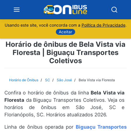
Usando este site, você concorda com a
Política de Privacidade
.
Notícias
Aceitar
Horário de ônibus de Bela Vista via
Sobre
Floresta | Biguaçu Transportes
Coletivos
Minas Gerais
São Paulo
Horário de Ônibus
SC
São José
Bela Vista via Floresta
Rio de Janeiro
Confira o horário de ônibus da linha
Bela Vista via
Floresta
da Biguaçu Transportes Coletivos. Veja os
Espírito Santo
horários de ônibus em São José, SC e
Florianópolis, SC. Horários atualizados 2026.
Paraná
Linha de ônibus operada por
Biguaçu Transportes