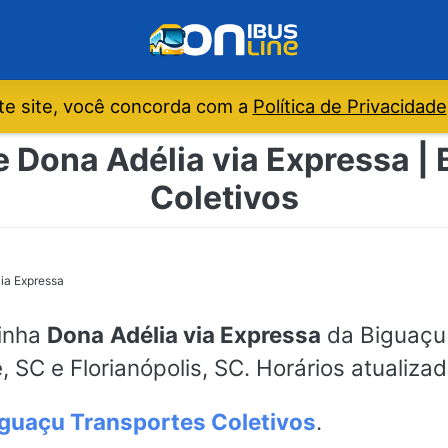
e site, você concorda com a
Política de Privacidade
e Dona Adélia via Expressa |
Coletivos
ia Expressa
linha
Dona Adélia via Expressa
da Biguaçu 
 SC e Florianópolis, SC. Horários atualiza
guaçu Transportes Coletivos
.