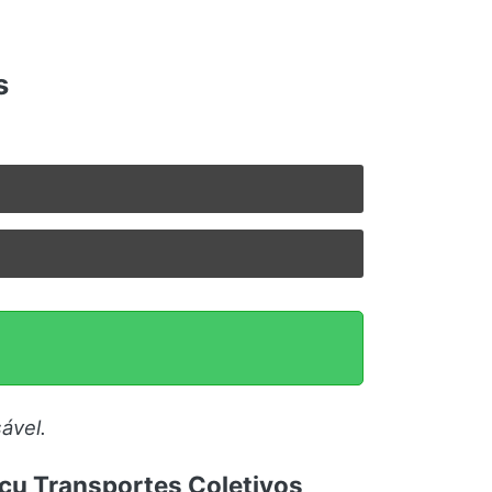
s
ável.
açu Transportes Coletivos