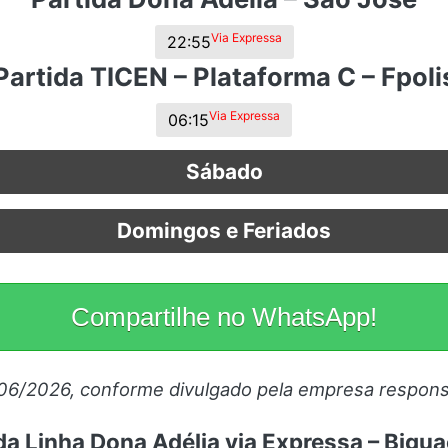
s.
Via Expressa
22:55
Partida TICEN – Plataforma C – Fpoli
Via Expressa
06:15
Sábado
Domingos e Feriados
Compartilhe no WhatsApp!
/06/2026, conforme divulgado pela empresa respons
da Linha Dona Adélia via Expressa – Bigu