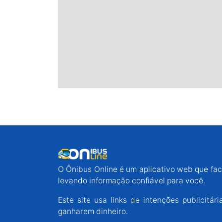
O Ônibus Online é um aplicativo web que faci
levando informação confiável para você.
Este site usa links de intenções publicit
ganharem dinheiro.