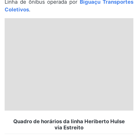
Linha de ônibus operada por
Biguaçu Transportes
Santa Catarina
Coletivos
.
Rio Grande do Sul
Centro-Oeste
Nordeste
Norte
© 2026 Viva City Serviços Digitais Ltda. Todos os direitos reservados.
Quadro de horários da linha Heriberto Hulse
via Estreito