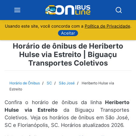
Usando este site, você concorda com a
Política de Privacidade
.
Notícias
Aceitar
Horário de ônibus de Heriberto
Sobre
Hulse via Estreito | Biguaçu
Transportes Coletivos
Minas Gerais
São Paulo
Horário de Ônibus
SC
São José
Heriberto Hulse via
Estreito
Rio de Janeiro
Confira o horário de ônibus da linha
Heriberto
Hulse via Estreito
da Biguaçu Transportes
Espírito Santo
Coletivos. Veja os horários de ônibus em São José,
SC e Florianópolis, SC. Horários atualizados 2026.
Paraná