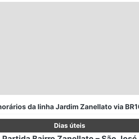
orários da linha Jardim Zanellato via BR10
Dias úteis
Partida Bairro Zanellato – São José