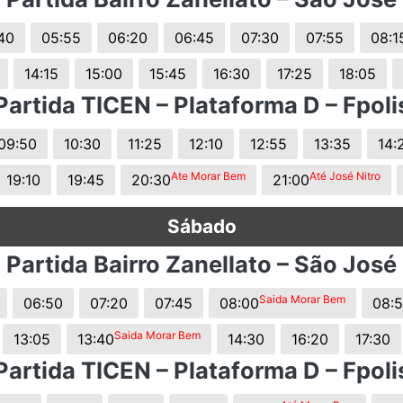
s.
40
05:55
06:20
06:45
07:30
07:55
08:1
14:15
15:00
15:45
16:30
17:25
18:05
Partida TICEN – Plataforma D – Fpoli
09:50
10:30
11:25
12:10
12:55
13:35
14:
Ate Morar Bem
Até José Nitro
19:10
19:45
20:30
21:00
Sábado
Partida Bairro Zanellato – São José
Saida Morar Bem
06:50
07:20
07:45
08:00
08:
Saida Morar Bem
13:05
13:40
14:30
16:20
17:30
Partida TICEN – Plataforma D – Fpoli