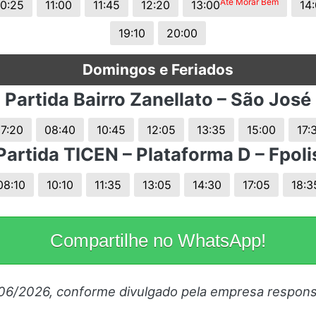
Até Morar Bem
10:25
11:00
11:45
12:20
13:00
14
19:10
20:00
Domingos e Feriados
Partida Bairro Zanellato – São José
7:20
08:40
10:45
12:05
13:35
15:00
17:
Partida TICEN – Plataforma D – Fpoli
08:10
10:10
11:35
13:05
14:30
17:05
18:3
Compartilhe no WhatsApp!
/06/2026, conforme divulgado pela empresa respons