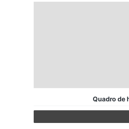
Espírito Santo
Paraná
Santa Catarina
Rio Grande do Sul
Centro-Oeste
Quadro de h
Nordeste
Norte