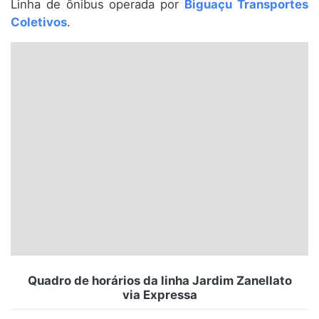
Linha de ônibus operada por
Biguaçu Transportes
Santa Catarina
Coletivos
.
Rio Grande do Sul
Centro-Oeste
Nordeste
Norte
© 2026 Viva City Serviços Digitais Ltda. Todos os direitos reservados.
Quadro de horários da linha Jardim Zanellato
via Expressa