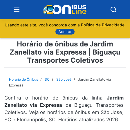
Usando este site, você concorda com a
Política de Privacidade
.
Notícias
Aceitar
Horário de ônibus de Jardim
Sobre
Zanellato via Expressa | Biguaçu
Transportes Coletivos
Minas Gerais
São Paulo
Horário de Ônibus
SC
São José
Jardim Zanellato via
Expressa
Rio de Janeiro
Confira o horário de ônibus da linha
Jardim
Zanellato via Expressa
da Biguaçu Transportes
Espírito Santo
Coletivos. Veja os horários de ônibus em São José,
SC e Florianópolis, SC. Horários atualizados 2026.
Paraná