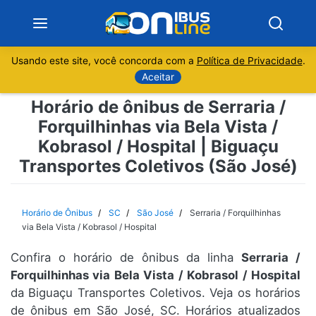
Usando este site, você concorda com a
Política de Privacidade
.
Notícias
Aceitar
Horário de ônibus de Serraria /
Sobre
Forquilhinhas via Bela Vista /
Kobrasol / Hospital | Biguaçu
Minas Gerais
Transportes Coletivos (São José)
São Paulo
Horário de Ônibus
SC
São José
Serraria / Forquilhinhas
Rio de Janeiro
via Bela Vista / Kobrasol / Hospital
Espírito Santo
Confira o horário de ônibus da linha
Serraria /
Forquilhinhas via Bela Vista / Kobrasol / Hospital
da Biguaçu Transportes Coletivos. Veja os horários
Paraná
de ônibus em São José, SC. Horários atualizados