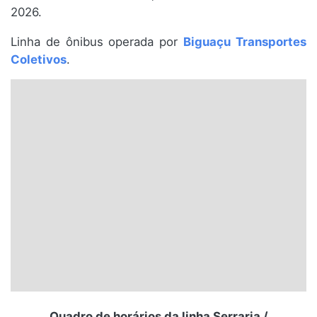
2026.
Santa Catarina
Linha de ônibus operada por
Biguaçu Transportes
Rio Grande do Sul
Coletivos
.
Centro-Oeste
Nordeste
Norte
© 2026 Viva City Serviços Digitais Ltda. Todos os direitos reservados.
Quadro de horários da linha Serraria /