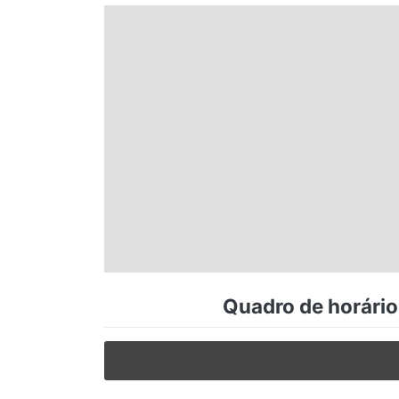
Espírito Santo
Paraná
Santa Catarina
Rio Grande do Sul
Centro-Oeste
Quadro de horário
Nordeste
Norte