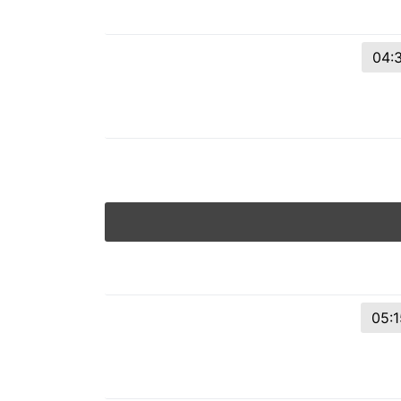
© 2026 Viva City Serviços Digitais Ltda. Todos os direitos reservado
04:
05:1