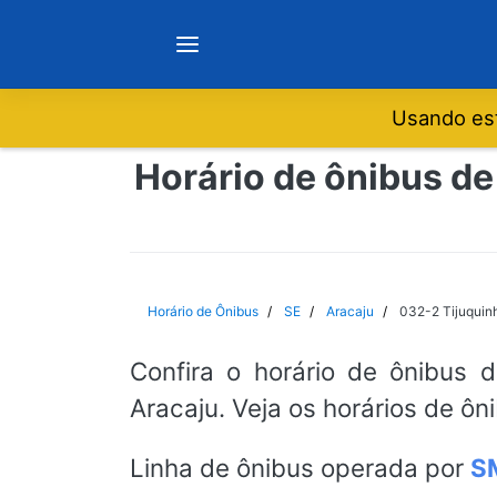
Usando est
Notícias
Horário de ônibus de
Sobre
Minas Gerais
Horário de Ônibus
SE
Aracaju
032-2 Tijuquin
São Paulo
Confira o horário de ônibus 
Aracaju. Veja os horários de ôn
Rio de Janeiro
Linha de ônibus operada por
S