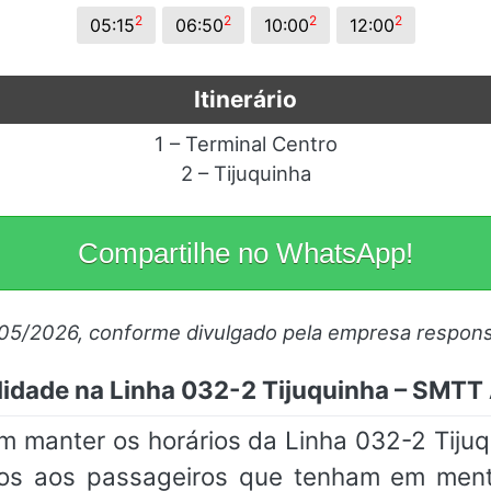
2
2
2
2
05:15
06:50
10:00
12:00
Itinerário
1 – Terminal Centro
2 – Tijuquinha
Compartilhe no WhatsApp!
/05/2026, conforme divulgado pela empresa respons
idade na Linha 032-2 Tijuquinha – SMTT
m manter os horários da Linha 032-2 Tiju
imos aos passageiros que tenham em me