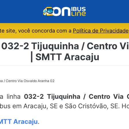
e site, você concorda com a
Política de Privacidade
 032-2 Tijuquinha / Centro 
| SMTT Aracaju
ha / Centro Via Osvaldo Aranha 02
da linha
032-2 Tijuquinha / Centro Via
ibus em Aracaju, SE e São Cristóvão, SE. H
MTT Aracaju
.