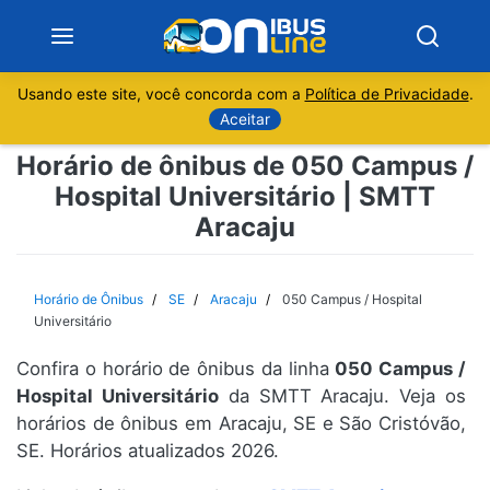
Usando este site, você concorda com a
Política de Privacidade
.
Notícias
Aceitar
Horário de ônibus de 050 Campus /
Sobre
Hospital Universitário | SMTT
Aracaju
Minas Gerais
São Paulo
Horário de Ônibus
SE
Aracaju
050 Campus / Hospital
Universitário
Rio de Janeiro
Confira o horário de ônibus da linha
050 Campus /
Hospital Universitário
da SMTT Aracaju. Veja os
Espírito Santo
horários de ônibus em Aracaju, SE e São Cristóvão,
SE. Horários atualizados 2026.
Paraná