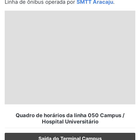
Linha de ônibus operada por
SMTT Aracaju
.
Santa Catarina
Rio Grande do Sul
Centro-Oeste
Nordeste
Norte
© 2026 Viva City Serviços Digitais Ltda. Todos os direitos reservados.
Quadro de horários da linha 050 Campus /
Hospital Universitário
Saída do Terminal Campus