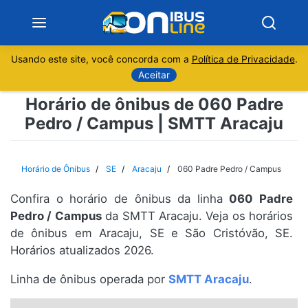
Usando este site, você concorda com a
Política de Privacidade
.
Notícias
Aceitar
Horário de ônibus de 060 Padre
Sobre
Pedro / Campus | SMTT Aracaju
Minas Gerais
Horário de Ônibus
SE
Aracaju
060 Padre Pedro / Campus
São Paulo
Confira o horário de ônibus da linha
060 Padre
Rio de Janeiro
Pedro / Campus
da SMTT Aracaju. Veja os horários
de ônibus em Aracaju, SE e São Cristóvão, SE.
Horários atualizados 2026.
Espírito Santo
Linha de ônibus operada por
SMTT Aracaju
.
Paraná