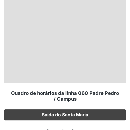
Santa Catarina
Rio Grande do Sul
Centro-Oeste
Nordeste
Norte
© 2026 Viva City Serviços Digitais Ltda. Todos os direitos reservados.
Quadro de horários da linha 060 Padre Pedro
/ Campus
Saída do Santa Maria