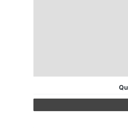
Espírito Santo
Paraná
Santa Catarina
Rio Grande do Sul
Centro-Oeste
Qu
Nordeste
Norte