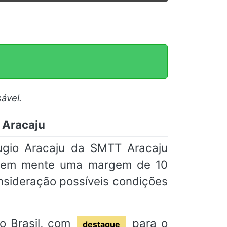
ável.
 Aracaju
ugio Aracaju da SMTT Aracaju
am em mente uma margem de 10
nsideração possíveis condições
o Brasil, com
para o
destaque