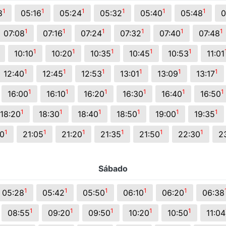
s.
1
1
1
1
1
1
8
05:16
05:24
05:32
05:40
05:48
0
1
1
1
1
1
1
07:08
07:16
07:24
07:32
07:40
07:48
1
1
1
1
1
10:10
10:20
10:35
10:45
10:53
11:01
1
1
1
1
1
1
12:40
12:45
12:53
13:01
13:09
13:17
1
1
1
1
1
1
16:00
16:10
16:20
16:30
16:40
16:50
1
1
1
1
1
1
18:20
18:30
18:40
18:50
19:00
19:35
1
1
1
1
1
1
50
21:05
21:20
21:35
21:50
22:30
2
Sábado
1
1
1
1
1
05:28
05:42
05:50
06:10
06:20
06:38
1
1
1
1
1
08:55
09:20
09:50
10:20
10:50
11:04