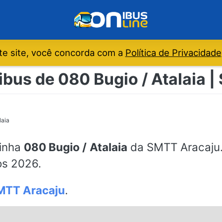
e site, você concorda com a
Política de Privacidade
ibus de 080 Bugio / Atalaia 
laia
linha
080 Bugio / Atalaia
da SMTT Aracaju. 
os 2026.
MTT Aracaju
.