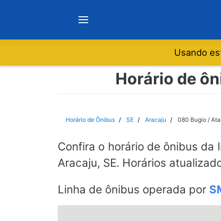
Usando est
Notícias
Horário de ôn
Sobre
Horário de Ônibus
SE
Aracaju
080 Bugio / Ata
Minas Gerais
Confira o horário de ônibus da 
Aracaju, SE. Horários atualizad
São Paulo
Linha de ônibus operada por
S
Rio de Janeiro