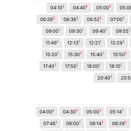
© 2026 Viva City Serviços Digitais Ltda. Todos os direitos reservado
1
1
1
04:10
04:40
05:00
05:0
1
1
1
1
06:28
06:36
06:52
07:00
1
1
1
1
09:00
09:30
09:40
09:55
1
1
1
1
11:49
12:13
12:21
12:29
1
1
1
1
15:20
15:30
15:40
15:50
1
1
1
1
17:40
17:50
18:00
18:10
1
20:40
20:
1
1
1
1
04:00
04:30
05:00
05:14
1
1
1
1
07:46
08:00
08:14
08:28