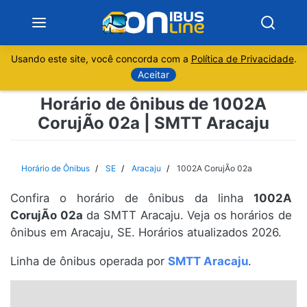
Usando este site, você concorda com a
Política de Privacidade
.
Notícias
Aceitar
Horário de ônibus de 1002A
Sobre
CorujÃo 02a | SMTT Aracaju
Minas Gerais
Horário de Ônibus
SE
Aracaju
1002A CorujÃo 02a
São Paulo
Confira o horário de ônibus da linha
1002A
Rio de Janeiro
CorujÃo 02a
da SMTT Aracaju. Veja os horários de
ônibus em Aracaju, SE. Horários atualizados 2026.
Espírito Santo
Linha de ônibus operada por
SMTT Aracaju
.
Paraná