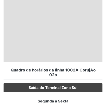
Santa Catarina
Rio Grande do Sul
Centro-Oeste
Nordeste
Norte
© 2026 Viva City Serviços Digitais Ltda. Todos os direitos reservados.
Quadro de horários da linha 1002A CorujÃo
02a
Saída do Terminal Zona Sul
Segunda a Sexta