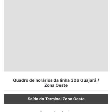
Santa Catarina
Rio Grande do Sul
Centro-Oeste
Nordeste
Norte
© 2026 Viva City Serviços Digitais Ltda. Todos os direitos reservados.
Quadro de horários da linha 306 Guajará /
Zona Oeste
Saída do Terminal Zona Oeste