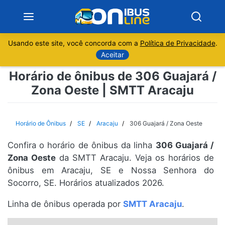
Usando este site, você concorda com a
Política de Privacidade
.
Notícias
Aceitar
Horário de ônibus de 306 Guajará /
Sobre
Zona Oeste | SMTT Aracaju
Minas Gerais
Horário de Ônibus
SE
Aracaju
306 Guajará / Zona Oeste
São Paulo
Confira o horário de ônibus da linha
306 Guajará /
Rio de Janeiro
Zona Oeste
da SMTT Aracaju. Veja os horários de
ônibus em Aracaju, SE e Nossa Senhora do
Socorro, SE. Horários atualizados 2026.
Espírito Santo
Linha de ônibus operada por
SMTT Aracaju
.
Paraná