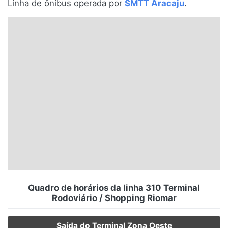
Linha de ônibus operada por
SMTT Aracaju
.
Santa Catarina
Rio Grande do Sul
Centro-Oeste
Nordeste
Norte
© 2026 Viva City Serviços Digitais Ltda. Todos os direitos reservados.
Quadro de horários da linha 310 Terminal
Rodoviário / Shopping Riomar
Saída do Terminal Zona Oeste