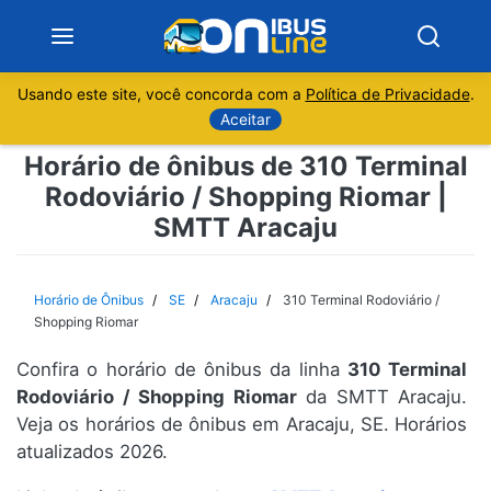
Usando este site, você concorda com a
Política de Privacidade
.
Notícias
Aceitar
Horário de ônibus de 310 Terminal
Sobre
Rodoviário / Shopping Riomar |
SMTT Aracaju
Minas Gerais
São Paulo
Horário de Ônibus
SE
Aracaju
310 Terminal Rodoviário /
Shopping Riomar
Rio de Janeiro
Confira o horário de ônibus da linha
310 Terminal
Rodoviário / Shopping Riomar
da SMTT Aracaju.
Espírito Santo
Veja os horários de ônibus em Aracaju, SE. Horários
atualizados 2026.
Paraná