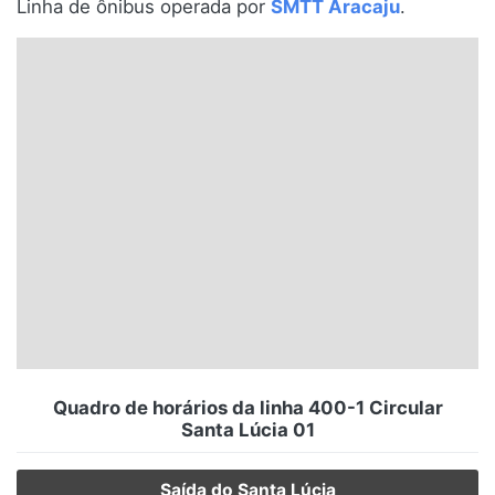
Linha de ônibus operada por
SMTT Aracaju
.
Santa Catarina
Rio Grande do Sul
Centro-Oeste
Nordeste
Norte
© 2026 Viva City Serviços Digitais Ltda. Todos os direitos reservados.
Quadro de horários da linha 400-1 Circular
Santa Lúcia 01
Saída do Santa Lúcia