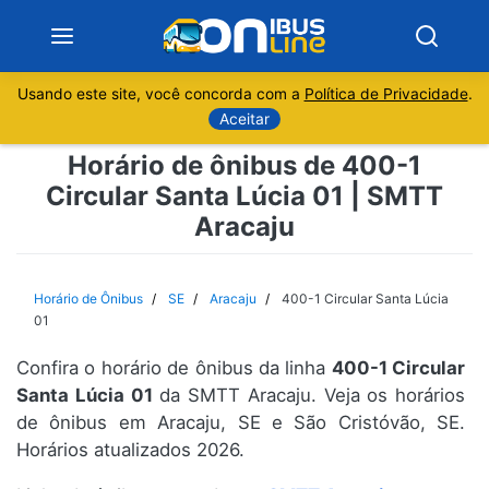
Usando este site, você concorda com a
Política de Privacidade
.
Notícias
Aceitar
Horário de ônibus de 400-1
Sobre
Circular Santa Lúcia 01 | SMTT
Aracaju
Minas Gerais
São Paulo
Horário de Ônibus
SE
Aracaju
400-1 Circular Santa Lúcia
01
Rio de Janeiro
Confira o horário de ônibus da linha
400-1 Circular
Santa Lúcia 01
da SMTT Aracaju. Veja os horários
Espírito Santo
de ônibus em Aracaju, SE e São Cristóvão, SE.
Horários atualizados 2026.
Paraná