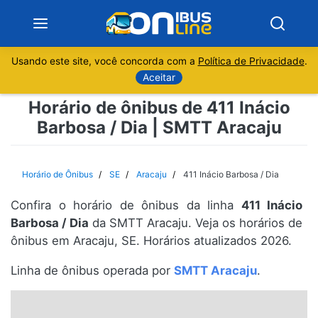
Usando este site, você concorda com a
Política de Privacidade
.
Notícias
Aceitar
Horário de ônibus de 411 Inácio
Sobre
Barbosa / Dia | SMTT Aracaju
Minas Gerais
Horário de Ônibus
SE
Aracaju
411 Inácio Barbosa / Dia
São Paulo
Confira o horário de ônibus da linha
411 Inácio
Rio de Janeiro
Barbosa / Dia
da SMTT Aracaju. Veja os horários de
ônibus em Aracaju, SE. Horários atualizados 2026.
Espírito Santo
Linha de ônibus operada por
SMTT Aracaju
.
Paraná