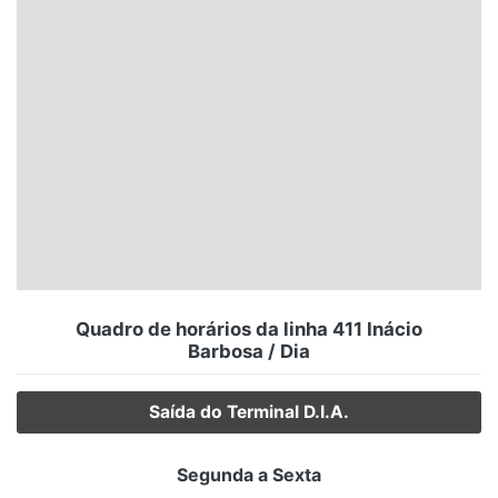
Santa Catarina
Rio Grande do Sul
Centro-Oeste
Nordeste
Norte
© 2026 Viva City Serviços Digitais Ltda. Todos os direitos reservados.
Quadro de horários da linha 411 Inácio
Barbosa / Dia
Saída do Terminal D.I.A.
Segunda a Sexta