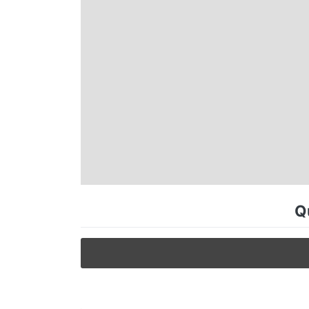
Espírito Santo
Paraná
Santa Catarina
Rio Grande do Sul
Centro-Oeste
Q
Nordeste
Norte