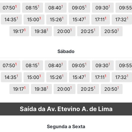
s.
1
1
1
1
1
07:50
08:15
08:40
09:05
09:30
09:55
1
1
1
1
1
1
14:35
15:00
15:26
15:47
17:11
17:32
1
1
1
1
1
19:17
19:38
20:00
20:25
20:50
Sábado
1
1
1
1
1
07:50
08:15
08:40
09:05
09:30
09:55
1
1
1
1
1
1
14:35
15:00
15:26
15:47
17:11
17:32
1
1
1
1
1
19:17
19:38
20:00
20:25
20:50
Saída da Av. Etevino A. de Lima
Segunda a Sexta