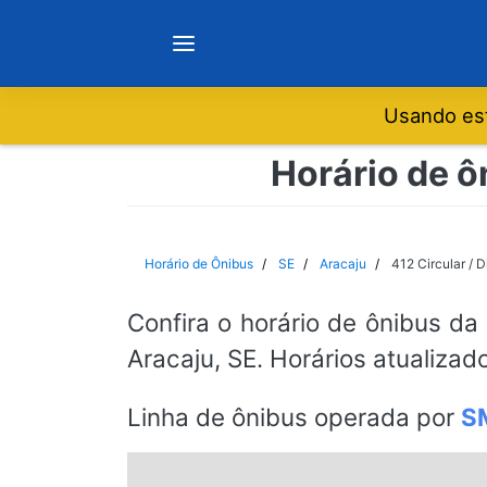
Usando est
Notícias
Horário de ô
Sobre
Horário de Ônibus
SE
Aracaju
412 Circular / D
Minas Gerais
Confira o horário de ônibus da
Aracaju, SE. Horários atualizad
São Paulo
Linha de ônibus operada por
S
Rio de Janeiro