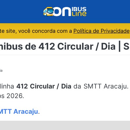
e site, você concorda com a
Política de Privacidade
nibus de 412 Circular / Dia |
ia
 linha
412 Circular / Dia
da SMTT Aracaju. 
os 2026.
MTT Aracaju
.