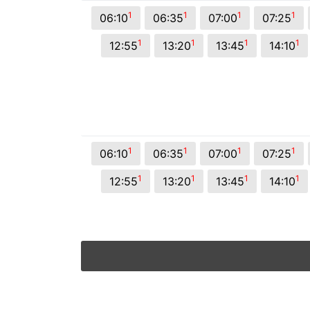
© 2026 Viva City Serviços Digitais Ltda. Todos os direitos reservado
1
1
1
1
06:10
06:35
07:00
07:25
1
1
1
1
12:55
13:20
13:45
14:10
1
1
1
1
06:10
06:35
07:00
07:25
1
1
1
1
12:55
13:20
13:45
14:10