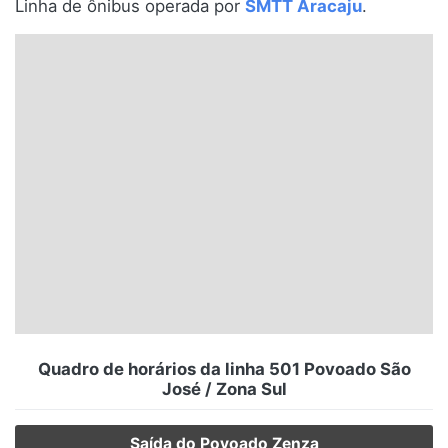
Linha de ônibus operada por
SMTT Aracaju
.
Santa Catarina
Rio Grande do Sul
Centro-Oeste
Nordeste
Norte
© 2026 Viva City Serviços Digitais Ltda. Todos os direitos reservados.
Quadro de horários da linha 501 Povoado São
José / Zona Sul
Saída do Povoado Zenza