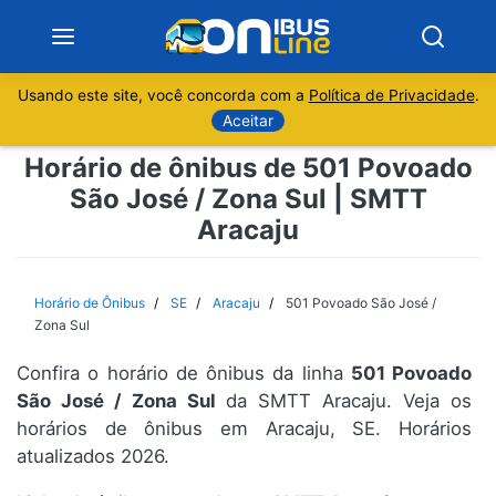
Usando este site, você concorda com a
Política de Privacidade
.
Notícias
Aceitar
Horário de ônibus de 501 Povoado
Sobre
São José / Zona Sul | SMTT
Aracaju
Minas Gerais
São Paulo
Horário de Ônibus
SE
Aracaju
501 Povoado São José /
Zona Sul
Rio de Janeiro
Confira o horário de ônibus da linha
501 Povoado
São José / Zona Sul
da SMTT Aracaju. Veja os
Espírito Santo
horários de ônibus em Aracaju, SE. Horários
atualizados 2026.
Paraná