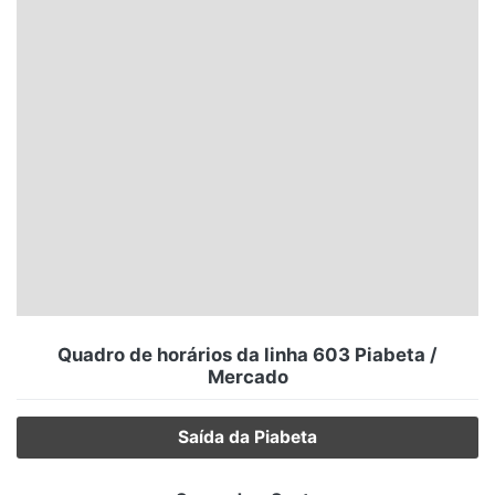
Santa Catarina
Rio Grande do Sul
Centro-Oeste
Nordeste
Norte
© 2026 Viva City Serviços Digitais Ltda. Todos os direitos reservados.
Quadro de horários da linha 603 Piabeta /
Mercado
Saída da Piabeta