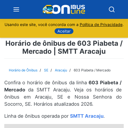
Usando este site, você concorda com a
Política de Privacidade
.
Notícias
Aceitar
Horário de ônibus de 603 Piabeta /
Sobre
Mercado | SMTT Aracaju
Minas Gerais
Horário de Ônibus
SE
Aracaju
603 Piabeta / Mercado
São Paulo
Confira o horário de ônibus da linha
603 Piabeta /
Rio de Janeiro
Mercado
da SMTT Aracaju. Veja os horários de
ônibus em Aracaju, SE e Nossa Senhora do
Socorro, SE. Horários atualizados 2026.
Espírito Santo
Linha de ônibus operada por
SMTT Aracaju
.
Paraná