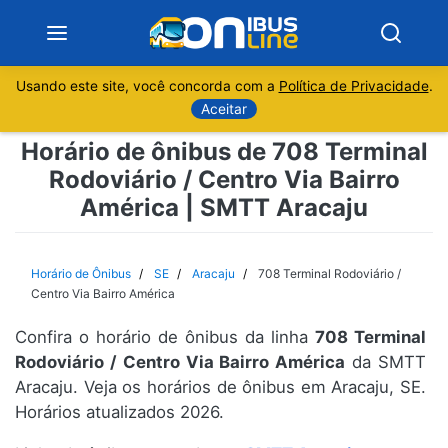
Usando este site, você concorda com a
Política de Privacidade
.
Notícias
Aceitar
Horário de ônibus de 708 Terminal
Sobre
Rodoviário / Centro Via Bairro
América | SMTT Aracaju
Minas Gerais
São Paulo
Horário de Ônibus
SE
Aracaju
708 Terminal Rodoviário /
Centro Via Bairro América
Rio de Janeiro
Confira o horário de ônibus da linha
708 Terminal
Rodoviário / Centro Via Bairro América
da SMTT
Espírito Santo
Aracaju. Veja os horários de ônibus em Aracaju, SE.
Horários atualizados 2026.
Paraná