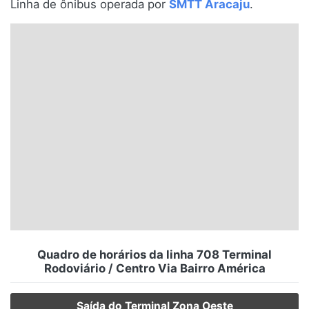
Linha de ônibus operada por
SMTT Aracaju
.
Santa Catarina
Rio Grande do Sul
Centro-Oeste
Nordeste
Norte
© 2026 Viva City Serviços Digitais Ltda. Todos os direitos reservados.
Quadro de horários da linha 708 Terminal
Rodoviário / Centro Via Bairro América
Saída do Terminal Zona Oeste