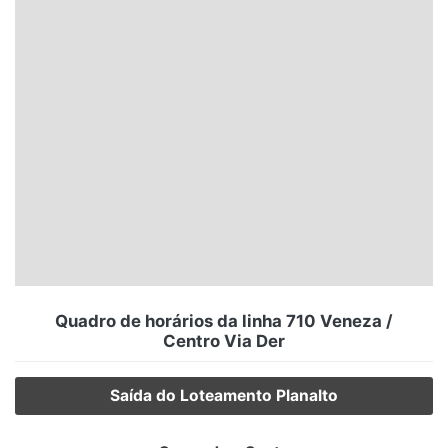
Santa Catarina
Rio Grande do Sul
Centro-Oeste
Nordeste
Norte
© 2026 Viva City Serviços Digitais Ltda. Todos os direitos reservados.
Quadro de horários da linha 710 Veneza /
Centro Via Der
Saída do Loteamento Planalto