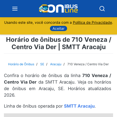
Usando este site, você concorda com a
Política de Privacidade
.
Notícias
Aceitar
Horário de ônibus de 710 Veneza /
Sobre
Centro Via Der | SMTT Aracaju
Minas Gerais
Horário de Ônibus
SE
Aracaju
710 Veneza / Centro Via Der
São Paulo
Confira o horário de ônibus da linha
710 Veneza /
Rio de Janeiro
Centro Via Der
da SMTT Aracaju. Veja os horários
de ônibus em Aracaju, SE. Horários atualizados
2026.
Espírito Santo
Linha de ônibus operada por
SMTT Aracaju
.
Paraná