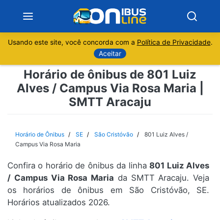
Usando este site, você concorda com a
Política de Privacidade
.
Notícias
Aceitar
Horário de ônibus de 801 Luiz
Sobre
Alves / Campus Via Rosa Maria |
SMTT Aracaju
Minas Gerais
São Paulo
Horário de Ônibus
SE
São Cristóvão
801 Luiz Alves /
Campus Via Rosa Maria
Rio de Janeiro
Confira o horário de ônibus da linha
801 Luiz Alves
/ Campus Via Rosa Maria
da SMTT Aracaju. Veja
Espírito Santo
os horários de ônibus em São Cristóvão, SE.
Horários atualizados 2026.
Paraná