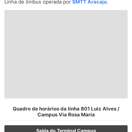
Linha de ônibus operada por
SMTT Aracaju
.
Santa Catarina
Rio Grande do Sul
Centro-Oeste
Nordeste
Norte
© 2026 Viva City Serviços Digitais Ltda. Todos os direitos reservados.
Quadro de horários da linha 801 Luiz Alves /
Campus Via Rosa Maria
Saída do Terminal Campus