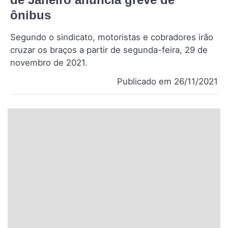
Santa Catarina
ônibus
Segundo o sindicato, motoristas e cobradores irão
Rio Grande do Sul
cruzar os braços a partir de segunda-feira, 29 de
novembro de 2021.
Centro-Oeste
Publicado em 26/11/2021
Nordeste
Norte
© 2026 Viva City Serviços Digitais Ltda. Todos os direitos reservados.