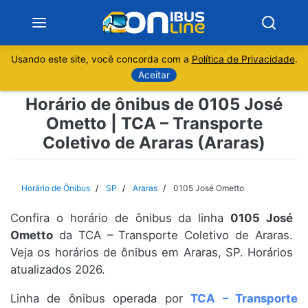
Usando este site, você concorda com a
Política de Privacidade
.
Notícias
Aceitar
Horário de ônibus de 0105 José
Sobre
Ometto | TCA – Transporte
Coletivo de Araras (Araras)
Minas Gerais
São Paulo
Horário de Ônibus
SP
Araras
0105 José Ometto
Rio de Janeiro
Confira o horário de ônibus da linha
0105 José
Ometto
da TCA – Transporte Coletivo de Araras.
Espírito Santo
Veja os horários de ônibus em Araras, SP. Horários
atualizados 2026.
Paraná
Linha de ônibus operada por
TCA – Transporte