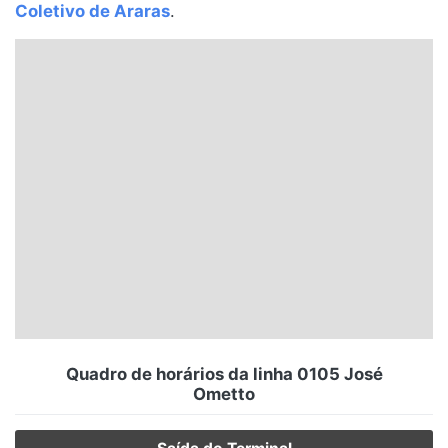
Coletivo de Araras
.
Santa Catarina
Rio Grande do Sul
Centro-Oeste
Nordeste
Norte
© 2026 Viva City Serviços Digitais Ltda. Todos os direitos reservados.
Quadro de horários da linha 0105 José
Ometto