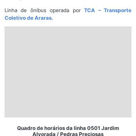
Santa Catarina
Linha de ônibus operada por
TCA – Transporte
Coletivo de Araras
.
Rio Grande do Sul
Centro-Oeste
Nordeste
Norte
© 2026 Viva City Serviços Digitais Ltda. Todos os direitos reservados.
Quadro de horários da linha 0501 Jardim
Alvorada / Pedras Preciosas