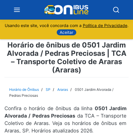
Usando este site, você concorda com a
Política de Privacidade
.
Notícias
Aceitar
Horário de ônibus de 0501 Jardim
Sobre
Alvorada / Pedras Preciosas | TCA
– Transporte Coletivo de Araras
Minas Gerais
(Araras)
São Paulo
Horário de Ônibus
SP
Araras
0501 Jardim Alvorada /
Rio de Janeiro
Pedras Preciosas
Espírito Santo
Confira o horário de ônibus da linha
0501 Jardim
Alvorada / Pedras Preciosas
da TCA – Transporte
Coletivo de Araras. Veja os horários de ônibus em
Paraná
Araras, SP. Horários atualizados 2026.