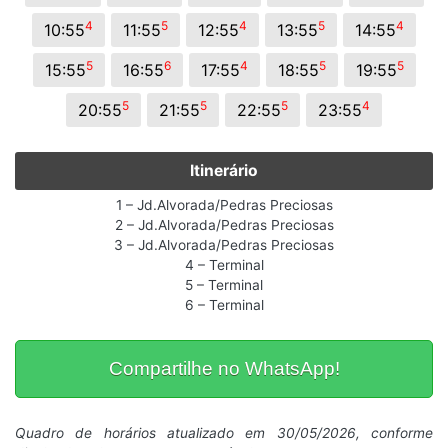
4
5
4
5
4
10:55
11:55
12:55
13:55
14:55
5
6
4
5
5
15:55
16:55
17:55
18:55
19:55
5
5
5
4
20:55
21:55
22:55
23:55
Itinerário
1 – Jd.Alvorada/Pedras Preciosas
2 – Jd.Alvorada/Pedras Preciosas
3 – Jd.Alvorada/Pedras Preciosas
4 – Terminal
5 – Terminal
6 – Terminal
Compartilhe no WhatsApp!
Quadro de horários atualizado em 30/05/2026, conforme