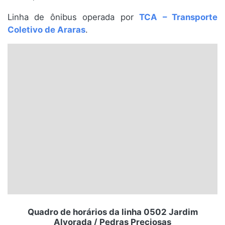
Santa Catarina
Linha de ônibus operada por
TCA – Transporte
Coletivo de Araras
.
Rio Grande do Sul
Centro-Oeste
Nordeste
Norte
© 2026 Viva City Serviços Digitais Ltda. Todos os direitos reservados.
Quadro de horários da linha 0502 Jardim
Alvorada / Pedras Preciosas