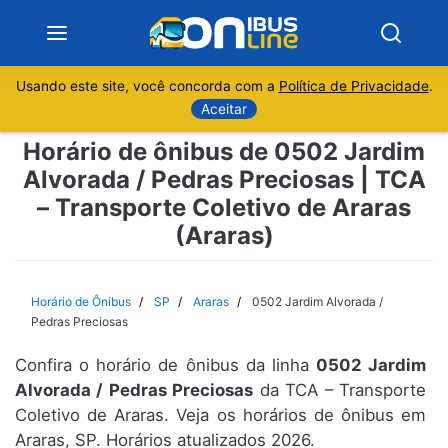
Usando este site, você concorda com a
Política de Privacidade
.
Notícias
Aceitar
Horário de ônibus de 0502 Jardim
Sobre
Alvorada / Pedras Preciosas | TCA
– Transporte Coletivo de Araras
Minas Gerais
(Araras)
São Paulo
Horário de Ônibus
SP
Araras
0502 Jardim Alvorada /
Rio de Janeiro
Pedras Preciosas
Espírito Santo
Confira o horário de ônibus da linha
0502 Jardim
Alvorada / Pedras Preciosas
da TCA – Transporte
Coletivo de Araras. Veja os horários de ônibus em
Paraná
Araras, SP. Horários atualizados 2026.